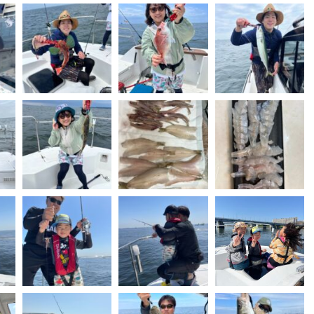
15「2021/10/23(sat)大場川マリーナ主催シーバス大会」を投
5「2021/10/22(fri)荒川シーバスプラクティス」を投稿。
5「2021/09/05(sun)サワラ広範囲接近！」を投稿。
6「2020/08/26(wed)イナダ祭り～」を投稿。
6「2020/08/13(thu)夏の定番キス釣り」を投稿
。
4「2020/06/24(tue)蛸からのコチ^^」を投稿。
20「2020/06/20(sat)たこたこたーこたーこたこたーこ♪」を投
30「2020/03/29(sun)テレビ放映されました！」を投稿。
18「2020/02/23(sun)鮫丸船長によるタイラバ戦」を投稿。
15「2020/01/11(sat)新年のおめでタイを求めて！ムービー」を
。
15「2020/01/11(sat)新年のおめでタイを求めて！」を更新しま
15「釣りクラブInstagram」を更新しました。
3「2020/01/03(fri)明けましておめでとうございます<゜)))彡」