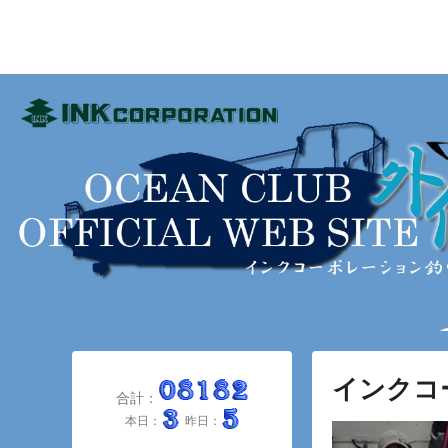
インクコーポレーショ
ink_fishingclub
メ
メ
サ
イ
イ
ブ
インクコ
ン
ン
コ
メ
コ
ン
1
ニ
ン
テ