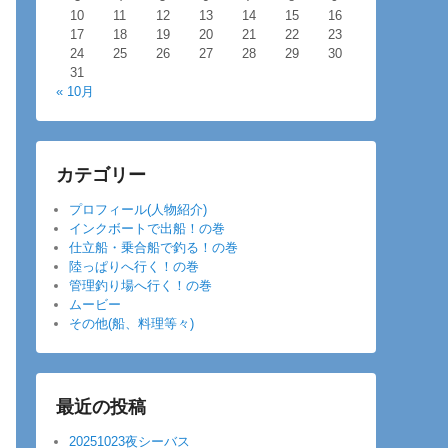
10
11
12
13
14
15
16
17
18
19
20
21
22
23
24
25
26
27
28
29
30
31
« 10月
カテゴリー
プロフィール(人物紹介)
インクボートで出船！の巻
仕立船・乗合船で釣る！の巻
陸っぱりへ行く！の巻
管理釣り場へ行く！の巻
ムービー
その他(船、料理等々)
最近の投稿
20251023夜シーバス