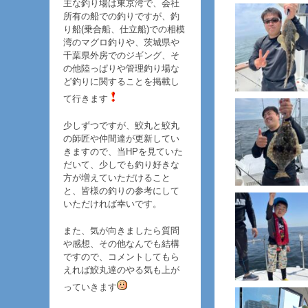
主な釣り場は東京湾で、会社
2021/12/
所有の船での釣りですが、釣
稿。
り船(乗合船、仕立船)での相模
湾のマグロ釣りや、茨城県や
2021/12/1
千葉県外房でのジギング、そ
2021/09/0
の他陸っぱりや管理釣り場な
2020/08/2
ど釣りに関することを掲載し
2020/08/2
て行きます
2020/06/2
少しずつですが、鮫丸と鮫丸
2020/06/
の師匠や仲間達が更新してい
稿。
きますので、当HPを見ていた
だいて、少しでも釣り好きな
2020/03/
方が増えていただけること
2020/03/
と、皆様の釣りの参考にして
2020/01/
いただければ幸いです。
更新しました
また、気が向きましたら質問
2020/01/
や感想、その他なんでも結構
した。
ですので、コメントしてもら
2020/01/
えれば鮫丸達のやる気も上が
2020/01/0
っていきます
を投稿。