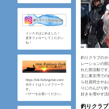
2
ュ
テ
ン
月
ー
ン
ツ
1
ツ
へ
8
へ
移
,
移
動
2
インスタはじめました！
動
0
是非フォローしてください
ね！
1
9
に
釣りクラブのホ
i
レーションの部
n
れた部活動です
k
主に東京湾での
_
https://ink-fishingclub.com/
ら社員同士やお
当サイトはリンクフリーで
f
りにのんびり釣
す。
i
好きを増やす活
バナーをお使いください。
s
h
釣りクラブ