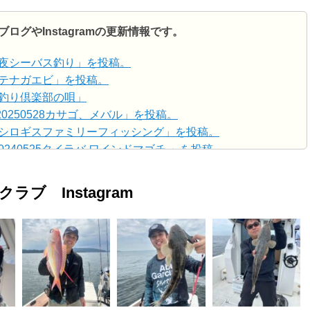
ログやInstagramの更新情報です。
/27「夜シーバス釣り」を投稿。
02「テナガエビ」を投稿。
26「釣り倶楽部の唄」
1「20250528カサゴ、メバル」を投稿。
/15「シロギスファミリーフィッシング」を投稿。
5「20240525タイラバ ワインドマゴチ 」を投稿。
20240414シロギス釣り 動画」を投稿。
20240414シロギス釣り」を投稿。
ラブ Instagram
「20240428(sun)外房房釣船」を投稿。
20240525タイラバ ワインドマゴチ 動画」
を投稿。
1「2024/4/6(sat)東京湾タイラバ」を投稿。
23「2023/4/8(sat)東京湾！新年！今更初釣り(笑)」を投稿。
23「2021/12/11(sat)ひさびさ仕立船～勝浦～」を投稿。
23「2021/11/20(sat)またまた大場川シーバス大会」を投稿。
15「2021/11/06(sat)また大場川シーバス大会」を投稿。