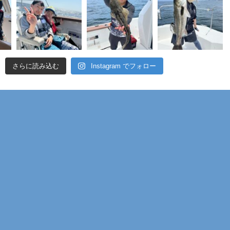
04「2019/11/30(sat)今年は不調か？荒川夜シーバス」を投稿。
5「2019/11/13(wed)湾奥サワラ爆釣中♪」を投稿。
15「2019/11/09(sat)マリーナ主催夜シーバス大会」を投稿。
06「2019/11/04(mon)お魚集まって来てるみたい>゜))彡」を投
さらに読み込む
Instagram でフォロー
20「2019/09/19(thu)さらにサワラさらに湾奥へ北上！」を投
20「2019/09/11(wed)東京湾サワラ始まりました～」を投稿。
8「2019/07/06(sat)アジ乗合船」を投稿。
7「2019/07/03(wed)蛸タコたこ～」を投稿。
19「2019/05/18(sat)今年もお手軽、簡単、シロギスフィッシン
。
3「2019/05/03(fri)釣り部主催～第1回釣りBBQ～」を投稿。
13「2019/05/01(wed)令和一発目！マゴチ出船！」を投稿。
09「2019/04/04(thu)釣り部長！圧巻のマゴチ釣り！ムービー」
05「2019/04/04(thu)釣り部長！圧巻のマゴチ釣り！」を投稿。
アーカイブよりご覧ください。