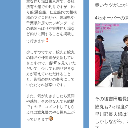
主な釣り場は東京湾で、会社
赤いヤツが上が
所有の船での釣りですが、釣
り船(乗合船、仕立船)での相模
湾のマグロ釣りや、茨城県や
4㎏オーバーの真
千葉県外房でのジギング、そ
の他陸っぱりや管理釣り場な
ど釣りに関することを掲載し
て行きます
少しずつですが、鮫丸と鮫丸
の師匠や仲間達が更新してい
きますので、当HPを見ていた
だいて、少しでも釣り好きな
方が増えていただけること
と、皆様の釣りの参考にして
いただければ幸いです。
また、気が向きましたら質問
その後吉田船長
や感想、その他なんでも結構
鮫丸も2㎏程度
ですので、コメントしてもら
えれば鮫丸達のやる気も上が
早川部長夫婦は
っていきます
しかしながら、