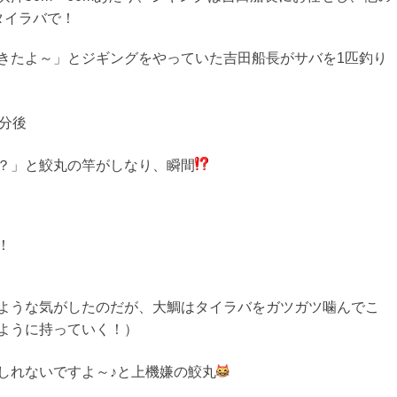
タイラバで！
きたよ～」とジギングをやっていた吉田船長がサバを1匹釣り
0分後
？」と鮫丸の竿がしなり、瞬間
！
ような気がしたのだが、大鯛はタイラバをガツガツ噛んでこ
ように持っていく！）
しれないですよ～♪と上機嫌の鮫丸