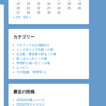
13
14
15
16
17
18
19
20
21
22
23
24
25
26
27
28
29
30
31
« 2月
6月 »
カテゴリー
プロフィール(人物紹介)
インクボートで出船！の巻
仕立船・乗合船で釣る！の巻
陸っぱりへ行く！の巻
管理釣り場へ行く！の巻
ムービー
その他(船、料理等々)
最近の投稿
20251023夜シーバス
20250702テナガエビ