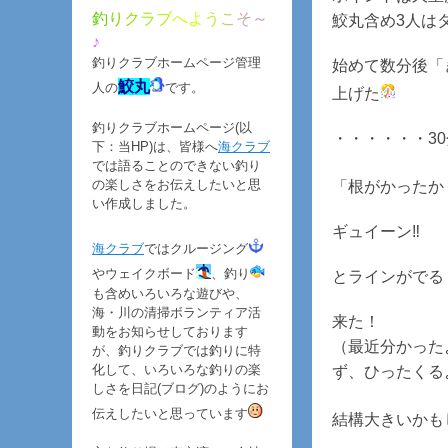
釣
り
ク
ラ
ブ
へ
よ
う
こ
そ
～
鮫丸含め3人は
♪
釣りクラブホームページ管理
始めて数分後「
鮫丸
人の
です。
上げた
釣りクラブホームページ(以
・・・・・・3
下：当HP)は、皆様へ
海クラブ
では語ることのできない釣り
の楽しさをお伝えしたいと思
「根がかったか
い作成しました。
ギュイーン‼
海クラブ
ではクルージング
やウェイクボード
、釣り
とラインがでる
も含めいろいろな遊びや、
海・川の清掃ボランティア活
来た！
動をお知らせしております
（最近分かった
が、釣りクラブでは釣りに特
化して、いろいろな釣りの楽
ず、ひったくる
しさを日記(ブログ)のようにお
伝えしたいと思っています
結構大きいかも