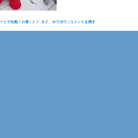
ートで出船！の巻
|
タグ:
タイ
、
ホウボウ
|
コメントを残す