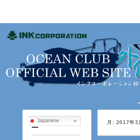
インクコーポレーショ
ink_fishingclub
メ
メ
サ
イ
イ
ブ
月:
2017年3
ン
ン
コ
メ
コ
ン
ニ
ン
テ