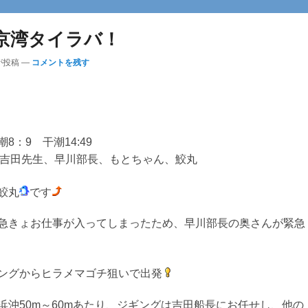
京湾タイラバ！
が投稿
—
コメントを残す
8：9 干潮14:49
T吉田先生、早川部長、もとちゃん、鮫丸
鮫丸
です
急きょお仕事が入ってしまったため、早川部長の奥さんが緊急
ングからヒラメマゴチ狙いで出発
浜沖50m～60mあたり、ジギングは吉田船長にお任せし、他の