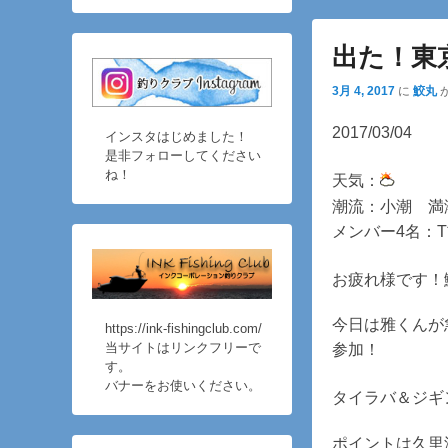
ュ
テ
ン
ー
ン
ツ
出た！東
ツ
へ
3月 4, 2017
に
鮫丸
へ
移
移
動
2017/03/04
インスタはじめました！
動
是非フォローしてください
ね！
天気：
潮流：小潮 満潮
メンバー4名：
お疲れ様です！
今日は雅くんが
https://ink-fishingclub.com/
当サイトはリンクフリーで
参加！
す。
バナーをお使いください。
タイラバ＆ジギ
ポイントは久里