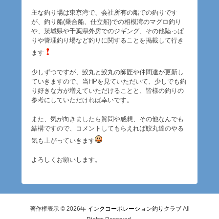
主な釣り場は東京湾で、会社所有の船での釣りです
が、釣り船(乗合船、仕立船)での相模湾のマグロ釣り
や、茨城県や千葉県外房でのジギング、その他陸っぱ
りや管理釣り場など釣りに関することを掲載して行き
ます
少しずつですが、鮫丸と鮫丸の師匠や仲間達が更新し
ていきますので、当HPを見ていただいて、少しでも釣
り好きな方が増えていただけることと、皆様の釣りの
参考にしていただければ幸いです。
また、気が向きましたら質問や感想、その他なんでも
結構ですので、コメントしてもらえれば鮫丸達のやる
気も上がっていきます
よろしくお願いします。
著作権表示 © 2026年
インクコーポレーション釣りクラブ
All