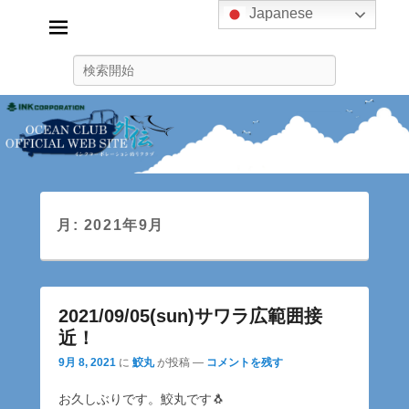
Japanese
インクコーポレーション釣り
クラブ
検
ink_fishingclub
索
月:
2021年9月
2021/09/05(sun)サワラ広範囲接
近！
9月 8, 2021
に
鮫丸
が投稿
—
コメントを残す
お久しぶりです。鮫丸です🐧