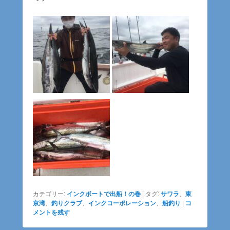
カテゴリー:
インクボートで出船！の巻
|
タグ:
サワラ
、
東
京湾
、
釣りクラブ
、
インクコーポレーション
、
船釣り
|
コ
メントを残す