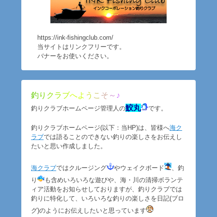
https://ink-fishingclub.com/
当サイトはリンクフリーです。
バナーをお使いください。
釣
り
ク
ラ
ブ
へ
よ
う
こ
そ
～
♪
鮫丸
釣りクラブホームページ管理人の
です。
釣りクラブホームページ(以下：当HP)は、皆様へ
海ク
ラブ
では語ることのできない釣りの楽しさをお伝えし
たいと思い作成しました。
海クラブ
ではクルージング
やウェイクボード
、釣
り
も含めいろいろな遊びや、海・川の清掃ボランテ
ィア活動をお知らせしておりますが、釣りクラブでは
釣りに特化して、いろいろな釣りの楽しさを日記(ブロ
グ)のようにお伝えしたいと思っています