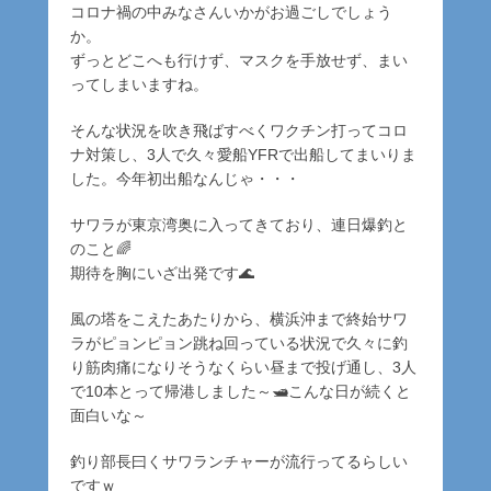
コロナ禍の中みなさんいかがお過ごしでしょう
か。
ずっとどこへも行けず、マスクを手放せず、まい
ってしまいますね。
そんな状況を吹き飛ばすべくワクチン打ってコロ
ナ対策し、3人で久々愛船YFRで出船してまいりま
した。今年初出船なんじゃ・・・
サワラが東京湾奥に入ってきており、連日爆釣と
のこと🌈
期待を胸にいざ出発です🌊
風の塔をこえたあたりから、横浜沖まで終始サワ
ラがピョンピョン跳ね回っている状況で久々に釣
り筋肉痛になりそうなくらい昼まで投げ通し、3人
で10本とって帰港しました～🛥こんな日が続くと
面白いな～
釣り部長曰くサワランチャーが流行ってるらしい
ですｗ