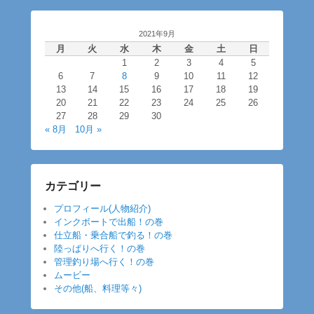
2021年9月
月
火
水
木
金
土
日
1
2
3
4
5
6
7
8
9
10
11
12
13
14
15
16
17
18
19
20
21
22
23
24
25
26
27
28
29
30
« 8月
10月 »
カテゴリー
プロフィール(人物紹介)
インクボートで出船！の巻
仕立船・乗合船で釣る！の巻
陸っぱりへ行く！の巻
管理釣り場へ行く！の巻
ムービー
その他(船、料理等々)