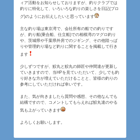
ィア活動をお知らせしておりますが、釣りクラブでは
釣りに特化して、いろいろな釣りの楽しさを日記(ブロ
グ)のようにお伝えしたいと思っています
主な釣り場は東京湾で、会社所有の船での釣りです
が、釣り船(乗合船、仕立船)での相模湾のマグロ釣り
や、茨城県や千葉県外房でのジギング、その他陸っぱ
りや管理釣り場など釣りに関することを掲載して行き
ます
少しずつですが、鮫丸と鮫丸の師匠や仲間達が更新し
ていきますので、当HPを見ていただいて、少しでも釣
り好きな方が増えていただけることと、皆様の釣りの
参考にしていただければ幸いです。
また、気が向きましたら質問や感想、その他なんでも
結構ですので、コメントしてもらえれば鮫丸達のやる
気も上がっていきます
よろしくお願いします。