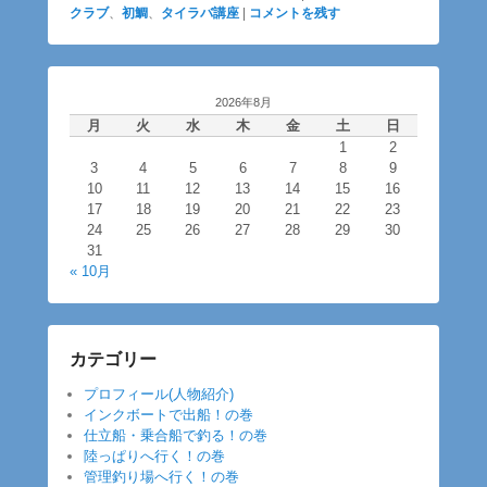
クラブ
、
初鯛
、
タイラバ講座
|
コメントを残す
2026年8月
月
火
水
木
金
土
日
1
2
3
4
5
6
7
8
9
10
11
12
13
14
15
16
17
18
19
20
21
22
23
24
25
26
27
28
29
30
31
« 10月
カテゴリー
プロフィール(人物紹介)
インクボートで出船！の巻
仕立船・乗合船で釣る！の巻
陸っぱりへ行く！の巻
管理釣り場へ行く！の巻