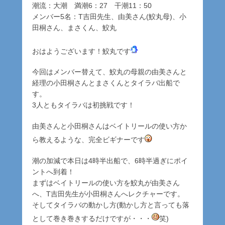
潮流：大潮 満潮6：27 干潮11：50
メンバー5名：T吉田先生、由美さん(鮫丸母)、小
田桐さん、まさくん、鮫丸
おはようございます！鮫丸です
今回はメンバー替えて、鮫丸の母親の由美さんと
経理の小田桐さんとまさくんとタイラバ出船で
す。
3人ともタイラバは初挑戦です！
由美さんと小田桐さんはベイトリールの使い方か
ら教えるような、完全ビギナーです
潮の加減で本日は4時半出船で、6時半過ぎにポイ
ントへ到着！
まずはベイトリールの使い方を鮫丸が由美さん
へ、T吉田先生が小田桐さんへレクチャーです。
そしてタイラバの動かし方(動かし方と言っても落
として巻き巻きするだけですが・・・
笑)