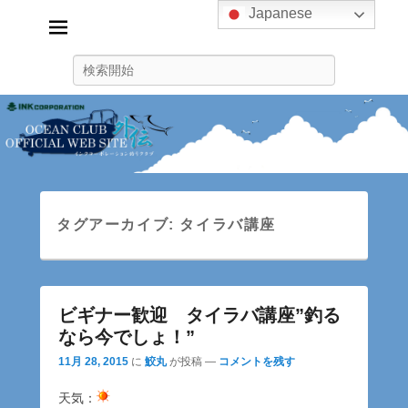
Japanese
インクコーポレーション釣り
クラブ
検
ink_fishingclub
索
タグアーカイブ:
タイラバ講座
ビギナー歓迎 タイラバ講座”釣る
なら今でしょ！”
11月 28, 2015
に
鮫丸
が投稿
—
コメントを残す
天気：