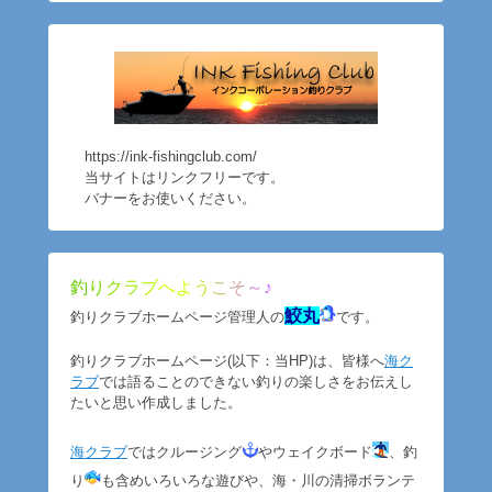
https://ink-fishingclub.com/
当サイトはリンクフリーです。
バナーをお使いください。
釣
り
ク
ラ
ブ
へ
よ
う
こ
そ
～
♪
鮫丸
釣りクラブホームページ管理人の
です。
釣りクラブホームページ(以下：当HP)は、皆様へ
海ク
ラブ
では語ることのできない釣りの楽しさをお伝えし
たいと思い作成しました。
海クラブ
ではクルージング
やウェイクボード
、釣
り
も含めいろいろな遊びや、海・川の清掃ボランテ