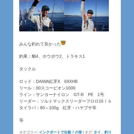
みんな釣れて良かった
釣果：鯛4、ホウボウ2、トラキス1
タックル
ロッド：DAIWA紅牙X 69XHB
リール：00スコーピオン1000
ライン：サンヨーナイロン GT-R PE 1号
リーダー：ソルトマックスリーダーフロロ16ｌｂ
タイラバ：80～100g 紅牙・ハヤブサ等
等
カテゴリー:
インクボートで出船！の巻
|
タグ:
タイ
、
釣り