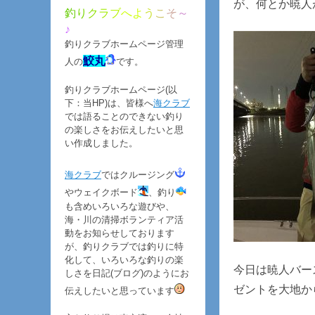
が、何とか暁人
釣
り
ク
ラ
ブ
へ
よ
う
こ
そ
～
♪
釣りクラブホームページ管理
鮫丸
人の
です。
釣りクラブホームページ(以
下：当HP)は、皆様へ
海クラブ
では語ることのできない釣り
の楽しさをお伝えしたいと思
い作成しました。
海クラブ
ではクルージング
やウェイクボード
、釣り
も含めいろいろな遊びや、
海・川の清掃ボランティア活
動をお知らせしております
が、釣りクラブでは釣りに特
化して、いろいろな釣りの楽
今日は暁人バー
しさを日記(ブログ)のようにお
ゼントを大地か
伝えしたいと思っています