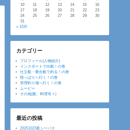
10
11
12
13
14
15
16
17
18
19
20
21
22
23
24
25
26
27
28
29
30
31
« 10月
カテゴリー
プロフィール(人物紹介)
インクボートで出船！の巻
仕立船・乗合船で釣る！の巻
陸っぱりへ行く！の巻
管理釣り場へ行く！の巻
ムービー
その他(船、料理等々)
最近の投稿
20251023夜シーバス