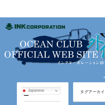
インクコーポレーショ
ink_fishingclub
メ
メ
サ
イ
イ
ブ
タグアーカイ
ン
ン
コ
メ
コ
ン
ニ
ン
テ