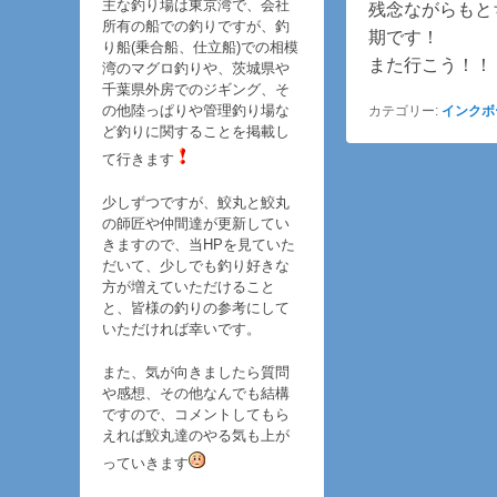
主な釣り場は東京湾で、会社
残念ながらもと
所有の船での釣りですが、釣
期です！
り船(乗合船、仕立船)での相模
また行こう！！
湾のマグロ釣りや、茨城県や
千葉県外房でのジギング、そ
の他陸っぱりや管理釣り場な
カテゴリー:
インクボ
ど釣りに関することを掲載し
て行きます
少しずつですが、鮫丸と鮫丸
の師匠や仲間達が更新してい
きますので、当HPを見ていた
だいて、少しでも釣り好きな
方が増えていただけること
と、皆様の釣りの参考にして
いただければ幸いです。
また、気が向きましたら質問
や感想、その他なんでも結構
ですので、コメントしてもら
えれば鮫丸達のやる気も上が
っていきます