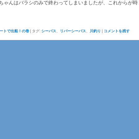
ちゃんはバラシのみで終わってしまいましたが、これからが時
ートで出船！の巻
|
タグ:
シーバス
、
リバーシーバス
、
川釣り
|
コメントを残す