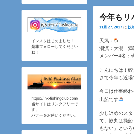
ュ
テ
ン
ー
ン
ツ
今年もリ
ツ
へ
11月 27, 2017
に
鮫
へ
移
移
動
天気：
インスタはじめました！
動
是非フォローしてください
潮流：大潮 満潮1
ね！
メンバー4名：
こんにちは！鮫
さて今年も近場
今日は仕事終わ
https://ink-fishingclub.com/
出船です
当サイトはリンクフリーで
す。
少し遅めのスタ
バナーをお使いください。
て、鮫丸は操船
もない」といろ