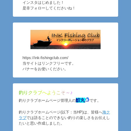
インスタはじめました！
是非フォローしてくださいね！
https://ink-fishingclub.com/
当サイトはリンクフリーです。
バナーをお使いください。
釣
り
ク
ラ
ブ
へ
よ
う
こ
そ
～
♪
鮫丸
釣りクラブホームページ管理人の
です。
釣りクラブホームページ(以下：当HP)は、皆様へ
海ク
ラブ
では語ることのできない釣りの楽しさをお伝えし
たいと思い作成しました。