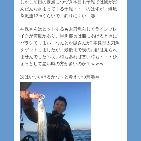
しかし前日の暴風につづき本日も予報では風がだ
んだんおさまってくる予報・・・のはずが、爆風
🌀風速13mくらいで、釣りにくい～😩
神保さんはヒットするも太刀魚らしくラインブレ
イクが何度かあり、早川部長は船にあげるときに
バラシてしまい、なんとか誠さんが1本良型太刀魚
をゲットしましたが、最後まで鯛のお顔は見られ
ませんでした📉良い時もあれば悪い時も・・・ひ
ょっとして悪い時の方が多いのか？ｗｗｗ
次はいついけるかな～と考えつつ帰港🚤