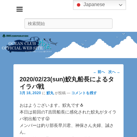
Japanese
インクコーポレーション釣り
クラブ
検
ink_fishingclub
索
投
←
前へ
次へ
→
稿
2020/02/23(sun)鮫丸船長によるタ
ナ
イラバ戦
ビ
3月 18, 2020
に
鮫丸
が投稿
—
コメントを残す
ゲ
ー
おはようございます。鮫丸です🐧
シ
本日は前回のT吉田船長に感化された鮫丸がタイラ
ョ
バ初出船です😜
ン
メンバーは釣り部長早川君、神保さん夫婦、誠さ
ん。