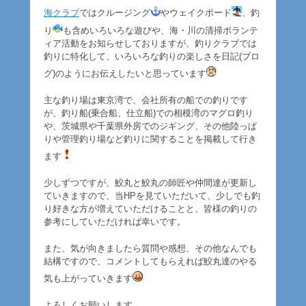
海クラブ
ではクルージング
やウェイクボード
、釣
り
も含めいろいろな遊びや、海・川の清掃ボランテ
ィア活動をお知らせしておりますが、釣りクラブでは
釣りに特化して、いろいろな釣りの楽しさを日記(ブロ
グ)のようにお伝えしたいと思っています
主な釣り場は東京湾で、会社所有の船での釣りです
が、釣り船(乗合船、仕立船)での相模湾のマグロ釣り
や、茨城県や千葉県外房でのジギング、その他陸っぱ
りや管理釣り場など釣りに関することを掲載して行き
ます
少しずつですが、鮫丸と鮫丸の師匠や仲間達が更新し
ていきますので、当HPを見ていただいて、少しでも釣
り好きな方が増えていただけることと、皆様の釣りの
参考にしていただければ幸いです。
また、気が向きましたら質問や感想、その他なんでも
結構ですので、コメントしてもらえれば鮫丸達のやる
気も上がっていきます
よろしくお願いします。