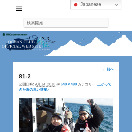
Japanese
インクコーポレーション釣り
クラブ
検
ink_fishingclub
索
画
← 前へ
像
81-2
ナ
公開日時:
9月 14, 2018
@
640 × 480
カテゴリー:
上がって
ビ
きた海の赤い彗星♪
ゲ
ー
シ
ョ
ン