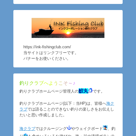
https://ink-fishingclub.com/
当サイトはリンクフリーです。
バナーをお使いください。
釣
り
ク
ラ
ブ
へ
よ
う
こ
そ
～
♪
鮫丸
釣りクラブホームページ管理人の
です。
釣りクラブホームページ(以下：当HP)は、皆様へ
海ク
ラブ
では語ることのできない釣りの楽しさをお伝えし
たいと思い作成しました。
海クラブ
ではクルージング
やウェイクボード
、釣