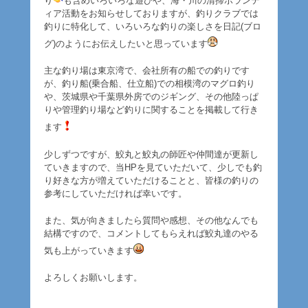
り
も含めいろいろな遊びや、海・川の清掃ボランテ
ィア活動をお知らせしておりますが、釣りクラブでは
釣りに特化して、いろいろな釣りの楽しさを日記(ブロ
グ)のようにお伝えしたいと思っています
主な釣り場は東京湾で、会社所有の船での釣りです
が、釣り船(乗合船、仕立船)での相模湾のマグロ釣り
や、茨城県や千葉県外房でのジギング、その他陸っぱ
りや管理釣り場など釣りに関することを掲載して行き
ます
少しずつですが、鮫丸と鮫丸の師匠や仲間達が更新し
ていきますので、当HPを見ていただいて、少しでも釣
り好きな方が増えていただけることと、皆様の釣りの
参考にしていただければ幸いです。
また、気が向きましたら質問や感想、その他なんでも
結構ですので、コメントしてもらえれば鮫丸達のやる
気も上がっていきます
よろしくお願いします。