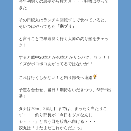
今年初釣りの悪夢から数カ月・・・好機はやって
きた！
その日鮫丸はランチを回転ずしで食べていると、
そいつはやってきた
「寒ブリ」
と言うことで早速良く行く大原の釣り船をチェッ
ク！
すると船中20本とか40本とかサンパク、ワラササ
イズがボコボコあがってるではないか!!!
これは行くしかない！と釣り部長へ連絡
予定を合わせ、当日！期待をいだきつつ、6時半出
港！
タナは70m、2流し目までは、まったく当たりこ
ず・・・釣り部長が「今日もダメなんじ
ゃ・・・」と言う目を鮫丸へ向ける・・・
鮫丸は「まだまだこれからだよっ」