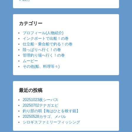
カテゴリー
プロフィール(人物紹介)
インクボートで出船！の巻
仕立船・乗合船で釣る！の巻
陸っぱりへ行く！の巻
管理釣り場へ行く！の巻
ムービー
その他(船、料理等々)
最近の投稿
20251023夜シーバス
20250702テナガエビ
釣り部の唄【海はひとを映す鏡】
20250528カサゴ、メバル
シロギスファミリーフィッシング