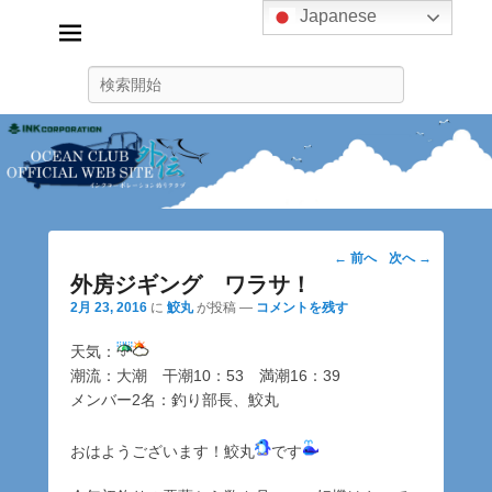
Japanese
インクコーポレーション釣り
クラブ
検
ink_fishingclub
索
投
←
前へ
次へ
→
稿
外房ジギング ワラサ！
ナ
2月 23, 2016
に
鮫丸
が投稿
—
コメントを残す
ビ
天気：
ゲ
潮流：大潮 干潮10：53 満潮16：39
ー
メンバー2名：釣り部長、鮫丸
シ
ョ
ン
おはようございます！鮫丸
です