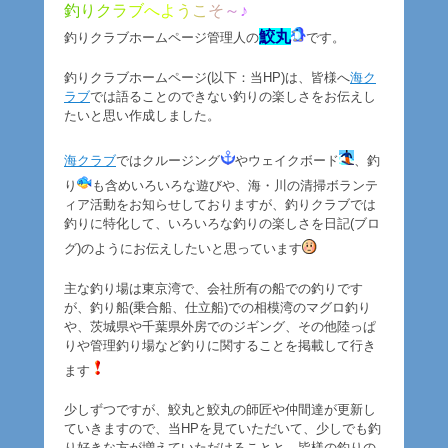
釣
り
ク
ラ
ブ
へ
よ
う
こ
そ
～
♪
鮫丸
釣りクラブホームページ管理人の
です。
釣りクラブホームページ(以下：当HP)は、皆様へ
海ク
ラブ
では語ることのできない釣りの楽しさをお伝えし
たいと思い作成しました。
海クラブ
ではクルージング
やウェイクボード
、釣
り
も含めいろいろな遊びや、海・川の清掃ボランテ
ィア活動をお知らせしておりますが、釣りクラブでは
釣りに特化して、いろいろな釣りの楽しさを日記(ブロ
グ)のようにお伝えしたいと思っています
主な釣り場は東京湾で、会社所有の船での釣りです
が、釣り船(乗合船、仕立船)での相模湾のマグロ釣り
や、茨城県や千葉県外房でのジギング、その他陸っぱ
りや管理釣り場など釣りに関することを掲載して行き
ます
少しずつですが、鮫丸と鮫丸の師匠や仲間達が更新し
ていきますので、当HPを見ていただいて、少しでも釣
り好きな方が増えていただけることと、皆様の釣りの