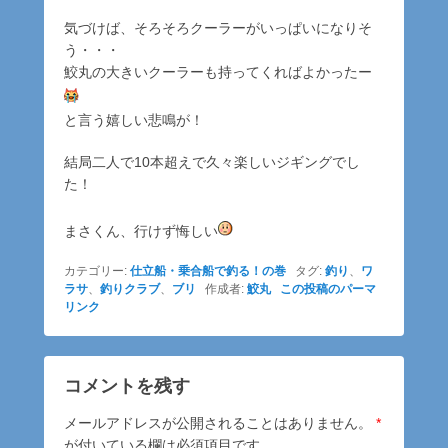
気づけば、そろそろクーラーがいっぱいになりそ
う・・・
鮫丸の大きいクーラーも持ってくればよかったー
と言う嬉しい悲鳴が！
結局二人で10本超えで久々楽しいジギングでし
た！
まさくん、行けず悔しい
カテゴリー:
仕立船・乗合船で釣る！の巻
タグ:
釣り
、
ワ
ラサ
、
釣りクラブ
、
ブリ
作成者:
鮫丸
この投稿のパーマ
リンク
コメントを残す
メールアドレスが公開されることはありません。
*
が付いている欄は必須項目です