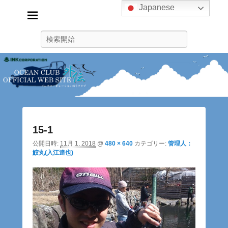
Japanese
インクコーポレーション釣り
クラブ
検
ink_fishingclub
索
画
15-1
像
ナ
公開日時:
11月 1, 2018
@
480 × 640
カテゴリー:
管理人：
ビ
鮫丸(入江達也)
ゲ
ー
シ
ョ
ン