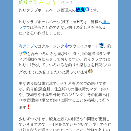
釣
り
ク
ラ
ブ
へ
よ
う
こ
そ
～
♪
鮫丸
釣りクラブホームページ管理人の
です。
釣りクラブホームページ(以下：当HP)は、皆様へ
海ク
ラブ
では語ることのできない釣りの楽しさをお伝えし
たいと思い作成しました。
海クラブ
ではクルージング
やウェイクボード
、釣
り
も含めいろいろな遊びや、海・川の清掃ボランテ
ィア活動をお知らせしておりますが、釣りクラブでは
釣りに特化して、いろいろな釣りの楽しさを日記(ブロ
グ)のようにお伝えしたいと思っています
主な釣り場は東京湾で、会社所有の船での釣りです
が、釣り船(乗合船、仕立船)での相模湾のマグロ釣り
や、茨城県や千葉県外房でのジギング、その他陸っぱ
りや管理釣り場など釣りに関することを掲載して行き
ます
少しずつですが、鮫丸と鮫丸の師匠や仲間達が更新し
ていきますので、当HPを見ていただいて、少しでも釣
り好きな方が増えていただけることと、皆様の釣りの