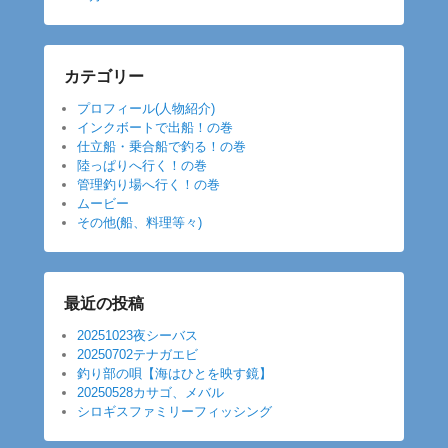
カテゴリー
プロフィール(人物紹介)
インクボートで出船！の巻
仕立船・乗合船で釣る！の巻
陸っぱりへ行く！の巻
管理釣り場へ行く！の巻
ムービー
その他(船、料理等々)
最近の投稿
20251023夜シーバス
20250702テナガエビ
釣り部の唄【海はひとを映す鏡】
20250528カサゴ、メバル
シロギスファミリーフィッシング