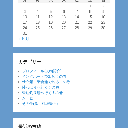
月
火
水
木
金
土
日
1
2
3
4
5
6
7
8
9
10
11
12
13
14
15
16
17
18
19
20
21
22
23
24
25
26
27
28
29
30
31
« 10月
カテゴリー
プロフィール(人物紹介)
インクボートで出船！の巻
仕立船・乗合船で釣る！の巻
陸っぱりへ行く！の巻
管理釣り場へ行く！の巻
ムービー
その他(船、料理等々)
最近の投稿