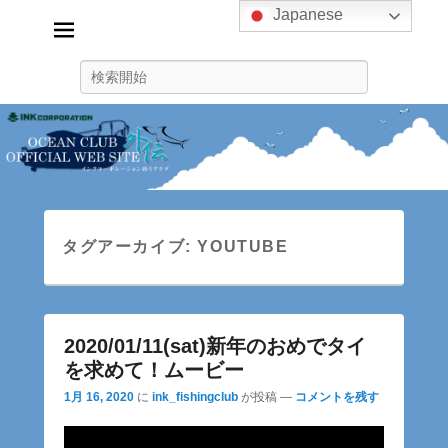
Japanese
インクコーポレーション釣り
クラブ
検
ink_fishingclub
索
タグアーカイブ:
YOUTUBE
2020/01/11(sat)新年のおめでタイ
を求めて！ムービー
1月 16, 2020
に
ink_fishingclub
が投稿
—
コメントを残す