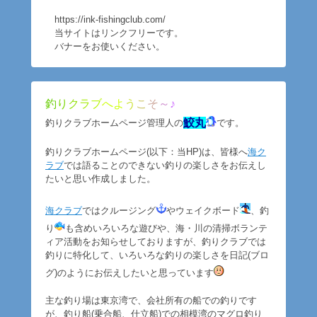
https://ink-fishingclub.com/
当サイトはリンクフリーです。
バナーをお使いください。
釣
り
ク
ラ
ブ
へ
よ
う
こ
そ
～
♪
鮫丸
釣りクラブホームページ管理人の
です。
釣りクラブホームページ(以下：当HP)は、皆様へ
海ク
ラブ
では語ることのできない釣りの楽しさをお伝えし
たいと思い作成しました。
海クラブ
ではクルージング
やウェイクボード
、釣
り
も含めいろいろな遊びや、海・川の清掃ボランテ
ィア活動をお知らせしておりますが、釣りクラブでは
釣りに特化して、いろいろな釣りの楽しさを日記(ブロ
グ)のようにお伝えしたいと思っています
主な釣り場は東京湾で、会社所有の船での釣りです
が、釣り船(乗合船、仕立船)での相模湾のマグロ釣り